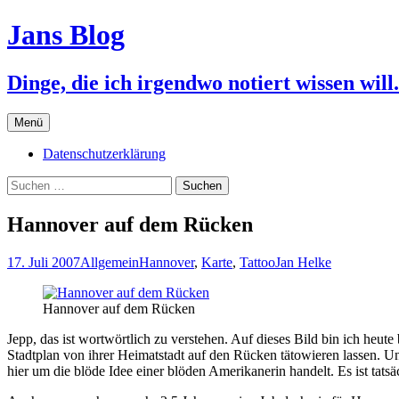
Jans Blog
Dinge, die ich irgendwo notiert wissen will.
Zum
Menü
Inhalt
springen
Datenschutzerklärung
Suchen
nach:
Hannover auf dem Rücken
17. Juli 2007
Allgemein
Hannover
,
Karte
,
Tattoo
Jan Helke
Hannover auf dem Rücken
Jepp, das ist wortwörtlich zu verstehen. Auf dieses Bild bin ich heu
Stadtplan von ihrer Heimatstadt auf den Rücken tätowieren lassen. Un
hier um die blöde Idee einer blöden Amerikanerin handelt. Es ist tat