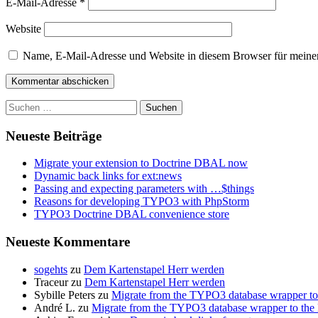
E-Mail-Adresse
*
Website
Name, E-Mail-Adresse und Website in diesem Browser für meine
Suchen
nach:
Neueste Beiträge
Migrate your extension to Doctrine DBAL now
Dynamic back links for ext:news
Passing and expecting parameters with …$things
Reasons for developing TYPO3 with PhpStorm
TYPO3 Doctrine DBAL convenience store
Neueste Kommentare
sogehts
zu
Dem Kartenstapel Herr werden
Traceur
zu
Dem Kartenstapel Herr werden
Sybille Peters
zu
Migrate from the TYPO3 database wrapper t
André L.
zu
Migrate from the TYPO3 database wrapper to th