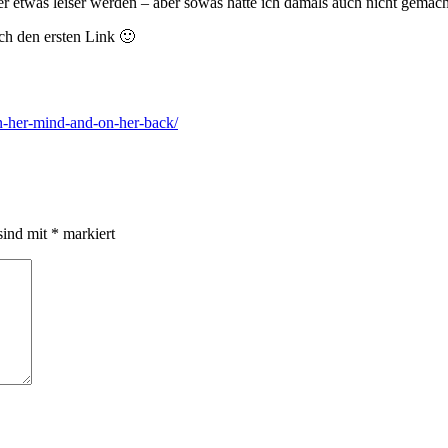
 etwas leiser werden – aber sowas hätte ich damals auch nicht gema
h den ersten Link 🙂
n-her-mind-and-on-her-back/
sind mit
*
markiert