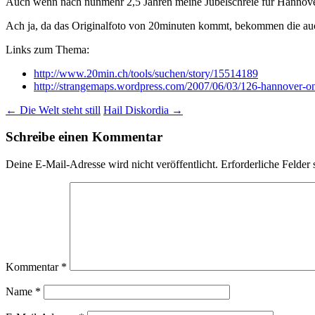
Auch wenn nach nunmehr 2,5 Jahren meine Jubelschreie für Hannover
Ach ja, da das Originalfoto von 20minuten kommt, bekommen die auc
Links zum Thema:
http://www.20min.ch/tools/suchen/story/15514189
http://strangemaps.wordpress.com/2007/06/03/126-hannover-o
Beitrags-
←
Die Welt steht still
Hail Diskordia
→
Navigation
Schreibe einen Kommentar
Deine E-Mail-Adresse wird nicht veröffentlicht.
Erforderliche Felder 
Kommentar
*
Name
*