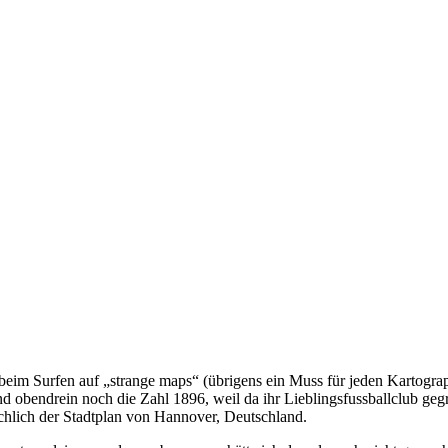
te beim Surfen auf „strange maps“ (übrigens ein Muss für jeden Kartogr
d obendrein noch die Zahl 1896, weil da ihr Lieblingsfussballclub gegr
sächlich der Stadtplan von Hannover, Deutschland.