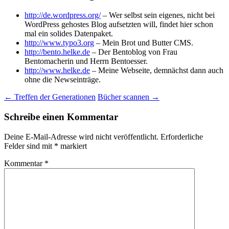
http://de.wordpress.org/
– Wer selbst sein eigenes, nicht bei
WordPress gehostes Blog aufsetzten will, findet hier schon
mal ein solides Datenpaket.
http://www.typo3.org
– Mein Brot und Butter CMS.
http://bento.helke.de
– Der Bentoblog von Frau
Bentomacherin und Herrn Bentoesser.
http://www.helke.de
– Meine Webseite, demnächst dann auch
ohne die Newseinträge.
Beitrags-
←
Treffen der Generationen
Bücher scannen
→
Navigation
Schreibe einen Kommentar
Deine E-Mail-Adresse wird nicht veröffentlicht.
Erforderliche
Felder sind mit
*
markiert
Kommentar
*