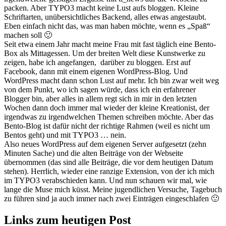
packen. Aber TYPO3 macht keine Lust aufs bloggen. Kleine
Schriftarten, unübersichtliches Backend, alles etwas angestaubt.
Eben einfach nicht das, was man haben möchte, wenn es „Spaß“
machen soll 🙂
Seit etwa einem Jahr macht meine Frau mit fast täglich eine Bento-
Box als Mittagessen. Um der breiten Welt diese Kunstwerke zu
zeigen, habe ich angefangen, darüber zu bloggen. Erst auf
Facebook, dann mit einem eigenen WordPress-Blog. Und
WordPress macht dann schon Lust auf mehr. Ich bin zwar weit weg
von dem Punkt, wo ich sagen würde, dass ich ein erfahrener
Blogger bin, aber alles in allem regt sich in mir in den letzten
Wochen dann doch immer mal wieder der kleine Kreationist, der
irgendwas zu irgendwelchen Themen schreiben möchte. Aber das
Bento-Blog ist dafür nicht der richtige Rahmen (weil es nicht um
Bentos geht) und mit TYPO3 … nein.
Also neues WordPress auf dem eigenen Server aufgesetzt (zehn
Minuten Sache) und die alten Beiträge von der Webseite
übernommen (das sind alle Beiträge, die vor dem heutigen Datum
stehen). Herrlich, wieder eine ranzige Extension, von der ich mich
im TYPO3 verabschieden kann. Und nun schauen wir mal, wie
lange die Muse mich küsst. Meine jugendlichen Versuche, Tagebuch
zu führen sind ja auch immer nach zwei Einträgen eingeschlafen 🙂
Links zum heutigen Post