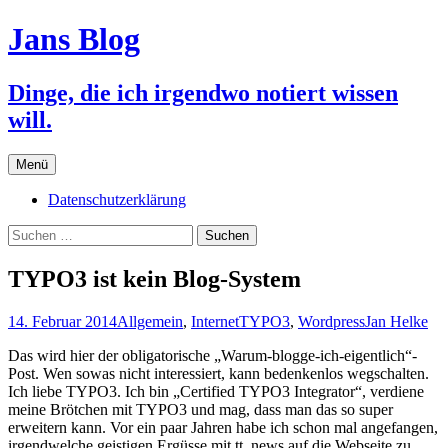
Jans Blog
Dinge, die ich irgendwo notiert wissen
will.
Zum
Menü
Inhalt
springen
Datenschutzerklärung
Suchen
nach:
TYPO3 ist kein Blog-System
14. Februar 2014
Allgemein
,
Internet
TYPO3
,
Wordpress
Jan Helke
Das wird hier der obligatorische „Warum-blogge-ich-eigentlich“-
Post. Wen sowas nicht interessiert, kann bedenkenlos wegschalten.
Ich liebe TYPO3. Ich bin „Certified TYPO3 Integrator“, verdiene
meine Brötchen mit TYPO3 und mag, dass man das so super
erweitern kann. Vor ein paar Jahren habe ich schon mal angefangen,
irgendwelche geistigen Ergüsse mit tt_news auf die Webseite zu