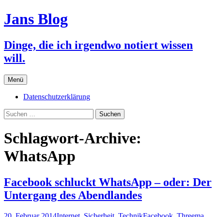
Jans Blog
Dinge, die ich irgendwo notiert wissen
will.
Zum
Menü
Inhalt
springen
Datenschutzerklärung
Suchen
nach:
Schlagwort-Archive:
WhatsApp
Facebook schluckt WhatsApp – oder: Der
Untergang des Abendlandes
20. Februar 2014
Internet
,
Sicherheit
,
Technik
Facebook
,
Threema
,