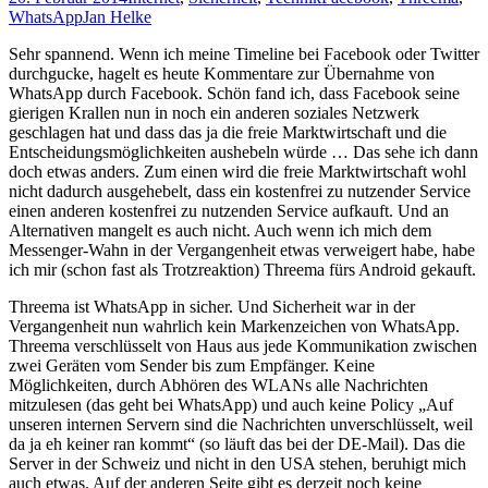
WhatsApp
Jan Helke
Sehr spannend. Wenn ich meine Timeline bei Facebook oder Twitter
durchgucke, hagelt es heute Kommentare zur Übernahme von
WhatsApp durch Facebook. Schön fand ich, dass Facebook seine
gierigen Krallen nun in noch ein anderen soziales Netzwerk
geschlagen hat und dass das ja die freie Marktwirtschaft und die
Entscheidungsmöglichkeiten aushebeln würde … Das sehe ich dann
doch etwas anders. Zum einen wird die freie Marktwirtschaft wohl
nicht dadurch ausgehebelt, dass ein kostenfrei zu nutzender Service
einen anderen kostenfrei zu nutzenden Service aufkauft. Und an
Alternativen mangelt es auch nicht. Auch wenn ich mich dem
Messenger-Wahn in der Vergangenheit etwas verweigert habe, habe
ich mir (schon fast als Trotzreaktion) Threema fürs Android gekauft.
Threema ist WhatsApp in sicher. Und Sicherheit war in der
Vergangenheit nun wahrlich kein Markenzeichen von WhatsApp.
Threema verschlüsselt von Haus aus jede Kommunikation zwischen
zwei Geräten vom Sender bis zum Empfänger. Keine
Möglichkeiten, durch Abhören des WLANs alle Nachrichten
mitzulesen (das geht bei WhatsApp) und auch keine Policy „Auf
unseren internen Servern sind die Nachrichten unverschlüsselt, weil
da ja eh keiner ran kommt“ (so läuft das bei der DE-Mail). Das die
Server in der Schweiz und nicht in den USA stehen, beruhigt mich
auch etwas. Auf der anderen Seite gibt es derzeit noch keine