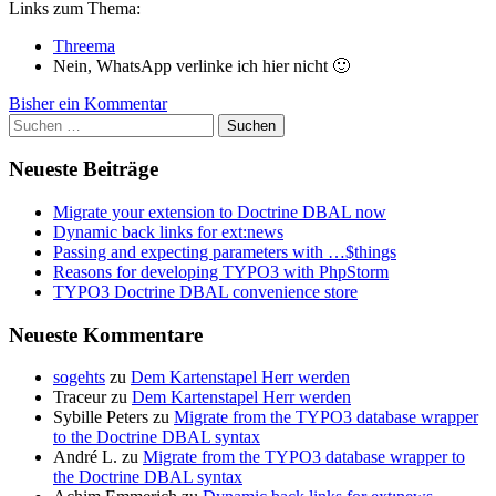
Links zum Thema:
Threema
Nein, WhatsApp verlinke ich hier nicht 🙂
Bisher ein Kommentar
Suchen
nach:
Neueste Beiträge
Migrate your extension to Doctrine DBAL now
Dynamic back links for ext:news
Passing and expecting parameters with …$things
Reasons for developing TYPO3 with PhpStorm
TYPO3 Doctrine DBAL convenience store
Neueste Kommentare
sogehts
zu
Dem Kartenstapel Herr werden
Traceur
zu
Dem Kartenstapel Herr werden
Sybille Peters
zu
Migrate from the TYPO3 database wrapper
to the Doctrine DBAL syntax
André L.
zu
Migrate from the TYPO3 database wrapper to
the Doctrine DBAL syntax