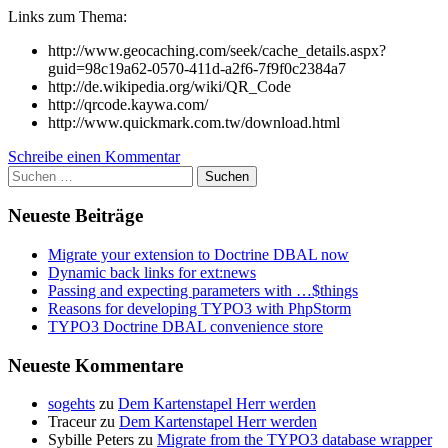
Links zum Thema:
http://www.geocaching.com/seek/cache_details.aspx?
guid=98c19a62-0570-411d-a2f6-7f9f0c2384a7
http://de.wikipedia.org/wiki/QR_Code
http://qrcode.kaywa.com/
http://www.quickmark.com.tw/download.html
Schreibe einen Kommentar
Suchen
nach:
Neueste Beiträge
Migrate your extension to Doctrine DBAL now
Dynamic back links for ext:news
Passing and expecting parameters with …$things
Reasons for developing TYPO3 with PhpStorm
TYPO3 Doctrine DBAL convenience store
Neueste Kommentare
sogehts
zu
Dem Kartenstapel Herr werden
Traceur
zu
Dem Kartenstapel Herr werden
Sybille Peters
zu
Migrate from the TYPO3 database wrapper