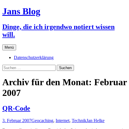
Jans Blog
Dinge, die ich irgendwo notiert wissen
will.
Zum
Menü
Inhalt
springen
Datenschutzerklärung
Suchen
nach:
Archiv für den Monat: Februar
2007
QR-Code
3. Februar 2007
Geocaching
,
Internet
,
Technik
Jan Helke