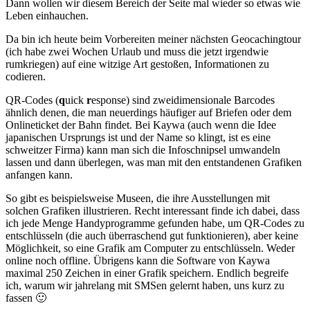
Dann wollen wir diesem Bereich der Seite mal wieder so etwas wie
Leben einhauchen.
Da bin ich heute beim Vorbereiten meiner nächsten Geocachingtour
(ich habe zwei Wochen Urlaub und muss die jetzt irgendwie
rumkriegen) auf eine witzige Art gestoßen, Informationen zu
codieren.
QR-Codes (
q
uick
r
esponse) sind zweidimensionale Barcodes
ähnlich denen, die man neuerdings häufiger auf Briefen oder dem
Onlineticket der Bahn findet. Bei Kaywa (auch wenn die Idee
japanischen Ursprungs ist und der Name so klingt, ist es eine
schweitzer Firma) kann man sich die Infoschnipsel umwandeln
lassen und dann überlegen, was man mit den entstandenen Grafiken
anfangen kann.
So gibt es beispielsweise Museen, die ihre Ausstellungen mit
solchen Grafiken illustrieren. Recht interessant finde ich dabei, dass
ich jede Menge Handyprogramme gefunden habe, um QR-Codes zu
entschlüsseln (die auch überraschend gut funktionieren), aber keine
Möglichkeit, so eine Grafik am Computer zu entschlüsseln. Weder
online noch offline. Übrigens kann die Software von Kaywa
maximal 250 Zeichen in einer Grafik speichern. Endlich begreife
ich, warum wir jahrelang mit SMSen gelernt haben, uns kurz zu
fassen 🙂