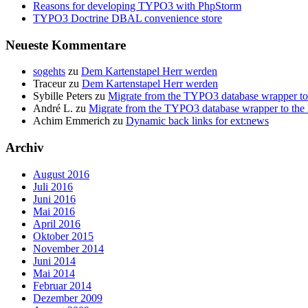
Reasons for developing TYPO3 with PhpStorm
TYPO3 Doctrine DBAL convenience store
Neueste Kommentare
sogehts
zu
Dem Kartenstapel Herr werden
Traceur
zu
Dem Kartenstapel Herr werden
Sybille Peters
zu
Migrate from the TYPO3 database wrapper t
André L.
zu
Migrate from the TYPO3 database wrapper to th
Achim Emmerich
zu
Dynamic back links for ext:news
Archiv
August 2016
Juli 2016
Juni 2016
Mai 2016
April 2016
Oktober 2015
November 2014
Juni 2014
Mai 2014
Februar 2014
Dezember 2009