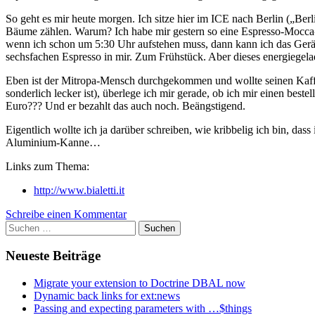
So geht es mir heute morgen. Ich sitze hier im ICE nach Berlin („Berl
Bäume zählen. Warum? Ich habe mir gestern so eine Espresso-Mocca-
wenn ich schon um 5:30 Uhr aufstehen muss, dann kann ich das Gerät
sechsfachen Espresso in mir. Zum Frühstück. Aber dieses energiegel
Eben ist der Mitropa-Mensch durchgekommen und wollte seinen Kaffee
sonderlich lecker ist), überlege ich mir gerade, ob ich mir einen be
Euro??? Und er bezahlt das auch noch. Beängstigend.
Eigentlich wollte ich ja darüber schreiben, wie kribbelig ich bin, d
Aluminium-Kanne…
Links zum Thema:
http://www.bialetti.it
Schreibe einen Kommentar
Suchen
nach:
Neueste Beiträge
Migrate your extension to Doctrine DBAL now
Dynamic back links for ext:news
Passing and expecting parameters with …$things