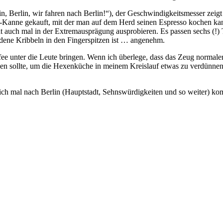
in, Berlin, wir fahren nach Berlin!“), der Geschwindigkeitsmesser zeig
Kanne gekauft, mit der man auf dem Herd seinen Espresso kochen kan
 auch mal in der Extremausprägung ausprobieren. Es passen sechs (!) T
adene Kribbeln in den Fingerspitzen ist … angenehm.
 unter die Leute bringen. Wenn ich überlege, dass das Zeug normalerw
stellen sollte, um die Hexenküche in meinem Kreislauf etwas zu verdünn
ass ich mal nach Berlin (Hauptstadt, Sehnswürdigkeiten und so weiter) k