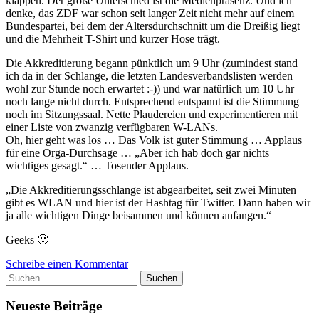
klappen. Der große Unterschied ist die Medienpräsenz. Und ich
denke, das ZDF war schon seit langer Zeit nicht mehr auf einem
Bundespartei, bei dem der Altersdurchschnitt um die Dreißig liegt
und die Mehrheit T-Shirt und kurzer Hose trägt.
Die Akkreditierung begann pünktlich um 9 Uhr (zumindest stand
ich da in der Schlange, die letzten Landesverbandslisten werden
wohl zur Stunde noch erwartet :-)) und war natürlich um 10 Uhr
noch lange nicht durch. Entsprechend entspannt ist die Stimmung
noch im Sitzungssaal. Nette Plaudereien und experimentieren mit
einer Liste von zwanzig verfügbaren W-LANs.
Oh, hier geht was los … Das Volk ist guter Stimmung … Applaus
für eine Orga-Durchsage … „Aber ich hab doch gar nichts
wichtiges gesagt.“ … Tosender Applaus.
„Die Akkreditierungsschlange ist abgearbeitet, seit zwei Minuten
gibt es WLAN und hier ist der Hashtag für Twitter. Dann haben wir
ja alle wichtigen Dinge beisammen und können anfangen.“
Geeks 🙂
Schreibe einen Kommentar
Suchen
nach:
Neueste Beiträge