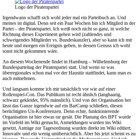
Logo der Piratenpartei
Irgendwann schafft sich wohl jeder mal ein Parteibuch an. Und
meines ist digital. Denn seit ein Paar Wochen bin ich Mitglied in der
Partei – der Piratenpartei. Ich weiß noch nicht so ganz, in welche
Richtung dieses Experiment gehen wird (zahlendes und
schweigendes Mitglieder vs. Bundeskanzler), aber so kann ich mir
heute und morgen ein Ereignis geben, in dessen Genuss ich wohl
sonst nicht gekommen wäre.
An diesem Wochenende findet in Hamburg – Wilhelmsburg der
Bundesparteitag der Piratenpartei statt. Und wenn so was
überregionales schon mal vor der Haustür stattfindet, kann man es
auch mitnehmen.
Und langsam komme ich mir tatsächlich vor wie auf einer
Rollenspiel-Con. Das Publikum ist recht ähnlich (langhaarig,
schwarz gekleidet, 95% männlich). Und von der Organisation her
lässt das Ganze irgendwie auf ein BarCamp schließen, diesen
berüchtigten Un-Konferenzen. Denn echte, funktionierende
Organisation ist hier etwas rar gesät. Die Planung des BPT wurde
im Vorfeld im Wiki gemacht, Anmeldungen wurden ins Wiki
gesetzt, Anträge zur Tagesordnung wurden direkt im Wiki editiert.
Innovativ und ein wenig unübersichtlich. Aber bis jetzt scheint es zu