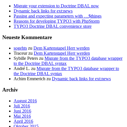
Migrate your extension to Doctrine DBAL now
Dynamic back links for ext:news
Passing and expecting parameters with …$things
Reasons for developing TYPO3 with PhpStorm
TYPO3 Doctrine DBAL convenience store
Neueste Kommentare
sogehts
zu
Dem Kartenstapel Herr werden
Traceur
zu
Dem Kartenstapel Herr werden
Sybille Peters
zu
Migrate from the TYPO3 database wrapper
to the Doctrine DBAL syntax
André L.
zu
Migrate from the TYPO3 database wrapper to
the Doctrine DBAL syntax
Achim Emmerich
zu
Dynamic back links for ext:news
Archiv
August 2016
Juli 2016
Juni 2016
Mai 2016
April 2016
Oktober 2015