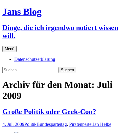
Jans Blog
Dinge, die ich irgendwo notiert wissen
will.
Zum
Menü
Inhalt
springen
Datenschutzerklärung
Suchen
nach:
Archiv für den Monat: Juli
2009
Große Politik oder Geek-Con?
4. Juli 2009
Politik
Bundesparteitag
,
Piratenpartei
Jan Helke