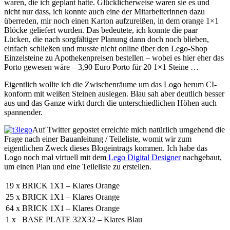
waren, die ich geplant hatte. Glücklicherweise waren sie es und
nicht nur dass, ich konnte auch eine der Mitarbeiterinnen dazu
überreden, mir noch einen Karton aufzureißen, in dem orange 1×1
Blöcke geliefert wurden. Das bedeutete, ich konnte die paar
Lücken, die nach sorgfältiger Planung dann doch noch blieben,
einfach schließen und musste nicht online über den Lego-Shop
Einzelsteine zu Apothekenpreisen bestellen – wobei es hier eher das
Porto gewesen wäre – 3,90 Euro Porto für 20 1×1 Steine …
Eigentlich wollte ich die Zwischenräume um das Logo herum CI-
konform mit weißen Steinen auslegen. Blau sah aber deutlich besser
aus und das Ganze wirkt durch die unterschiedlichen Höhen auch
spannender.
Auf Twitter gepostet erreichte mich natürlich umgehend die
Frage nach einer Bauanleitung / Teileliste, womit wir zum
eigentlichen Zweck dieses Blogeintrags kommen. Ich habe das
Logo noch mal virtuell mit dem
Lego Digital Designer
nachgebaut,
um einen Plan und eine Teileliste zu erstellen.
19 x
BRICK 1X1 – Klares Orange
25 x
BRICK 1X1 – Klares Orange
64 x
BRICK 1X1 – Klares Orange
1 x
BASE PLATE 32X32 – Klares Blau