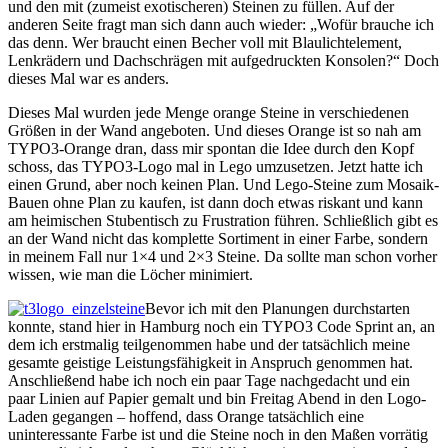
und den mit (zumeist exotischeren) Steinen zu füllen. Auf der
anderen Seite fragt man sich dann auch wieder: „Wofür brauche ich
das denn. Wer braucht einen Becher voll mit Blaulichtelement,
Lenkrädern und Dachschrägen mit aufgedruckten Konsolen?“ Doch
dieses Mal war es anders.
Dieses Mal wurden jede Menge orange Steine in verschiedenen
Größen in der Wand angeboten. Und dieses Orange ist so nah am
TYPO3-Orange dran, dass mir spontan die Idee durch den Kopf
schoss, das TYPO3-Logo mal in Lego umzusetzen. Jetzt hatte ich
einen Grund, aber noch keinen Plan. Und Lego-Steine zum Mosaik-
Bauen ohne Plan zu kaufen, ist dann doch etwas riskant und kann
am heimischen Stubentisch zu Frustration führen. Schließlich gibt es
an der Wand nicht das komplette Sortiment in einer Farbe, sondern
in meinem Fall nur 1×4 und 2×3 Steine. Da sollte man schon vorher
wissen, wie man die Löcher minimiert.
Bevor ich mit den Planungen durchstarten
konnte, stand hier in Hamburg noch ein TYPO3 Code Sprint an, an
dem ich erstmalig teilgenommen habe und der tatsächlich meine
gesamte geistige Leistungsfähigkeit in Anspruch genommen hat.
Anschließend habe ich noch ein paar Tage nachgedacht und ein
paar Linien auf Papier gemalt und bin Freitag Abend in den Logo-
Laden gegangen – hoffend, dass Orange tatsächlich eine
uninteressante Farbe ist und die Steine noch in den Maßen vorrätig