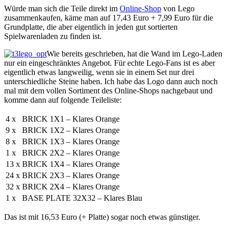
Würde man sich die Teile direkt im
Online-Shop
von Lego
zusammenkaufen, käme man auf 17,43 Euro + 7,99 Euro für die
Grundplatte, die aber eigentlich in jeden gut sortierten
Spielwarenladen zu finden ist.
Wie bereits geschrieben, hat die Wand im Lego-Laden
nur ein eingeschränktes Angebot. Für echte Lego-Fans ist es aber
eigentlich etwas langweilig, wenn sie in einem Set nur drei
unterschiedliche Steine haben. Ich habe das Logo dann auch noch
mal mit dem vollen Sortiment des Online-Shops nachgebaut und
komme dann auf folgende Teileliste:
4 x
BRICK 1X1 – Klares Orange
9 x
BRICK 1X2 – Klares Orange
8 x
BRICK 1X3 – Klares Orange
1 x
BRICK 2X2 – Klares Orange
13 x
BRICK 1X4 – Klares Orange
24 x
BRICK 2X3 – Klares Orange
32 x
BRICK 2X4 – Klares Orange
1 x
BASE PLATE 32X32 – Klares Blau
Das ist mit 16,53 Euro (+ Platte) sogar noch etwas günstiger.