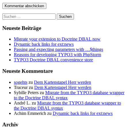
Suchen
nach:
Neueste Beiträge
Migrate your extension to Doctrine DBAL now
Dynamic back links for ext:news
Passing and expecting parameters with …$things
Reasons for developing TYPO3 with PhpStorm
TYPO3 Doctrine DBAL convenience store
Neueste Kommentare
sogehts
zu
Dem Kartenstapel Herr werden
Traceur
zu
Dem Kartenstapel Herr werden
Sybille Peters
zu
Migrate from the TYPO3 database wrapper
to the Doctrine DBAL syntax
André L.
zu
Migrate from the TYPO3 database wrapper to
the Doctrine DBAL syntax
Achim Emmerich
zu
Dynamic back links for ext:news
Archiv