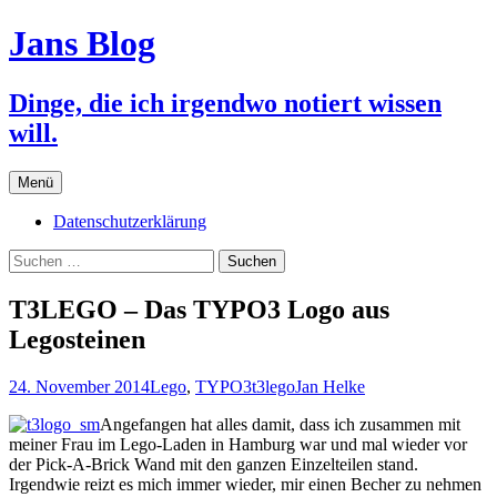
Jans Blog
Dinge, die ich irgendwo notiert wissen
will.
Zum
Menü
Inhalt
springen
Datenschutzerklärung
Suchen
nach:
T3LEGO – Das TYPO3 Logo aus
Legosteinen
24. November 2014
Lego
,
TYPO3
t3lego
Jan Helke
Angefangen hat alles damit, dass ich zusammen mit
meiner Frau im Lego-Laden in Hamburg war und mal wieder vor
der Pick-A-Brick Wand mit den ganzen Einzelteilen stand.
Irgendwie reizt es mich immer wieder, mir einen Becher zu nehmen